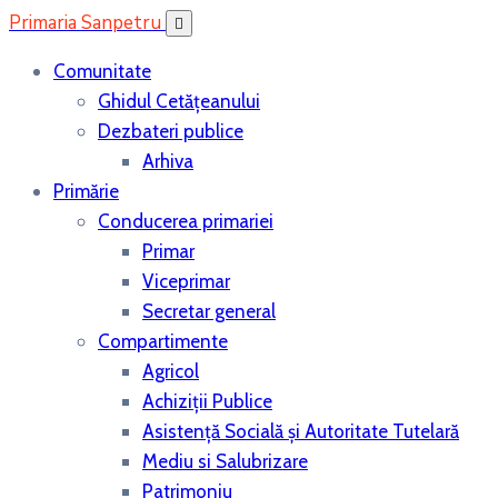
Primaria Sanpetru
Comunitate
Ghidul Cetățeanului
Dezbateri publice
Arhiva
Primărie
Conducerea primariei
Primar
Viceprimar
Secretar general
Compartimente
Agricol
Achiziții Publice
Asistenţă Socială și Autoritate Tutelară
Mediu si Salubrizare
Patrimoniu