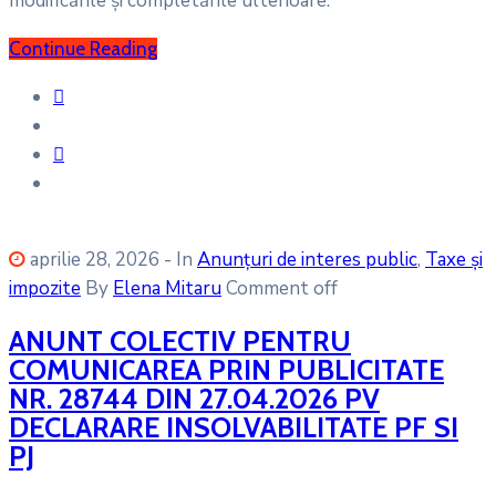
modificările și completările ulterioare.
Continue Reading
aprilie 28, 2026
- In
Anunțuri de interes public
‚
Taxe și
impozite
By
Elena Mitaru
Comment off
ANUNT COLECTIV PENTRU
COMUNICAREA PRIN PUBLICITATE
NR. 28744 DIN 27.04.2026 PV
DECLARARE INSOLVABILITATE PF SI
PJ