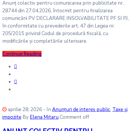
Anunț colectiv pentru comunicarea prin publicitate nr.
28744 din 27.04.2026, întocmit pentru finalizarea
comunicării PV DECLARARE INSOLVABILITATE PF SI PJ,
în conformitate cu prevederile art. 47 din Legea nr.
205/2015 privind Codul de procedură fiscală, cu
modificările și completările ulterioare.
Continue Reading
aprilie 28, 2026
- In
Anunțuri de interes public
‚
Taxe și
impozite
By
Elena Mitaru
Comment off
ANUNT COLECTIV PENTRU