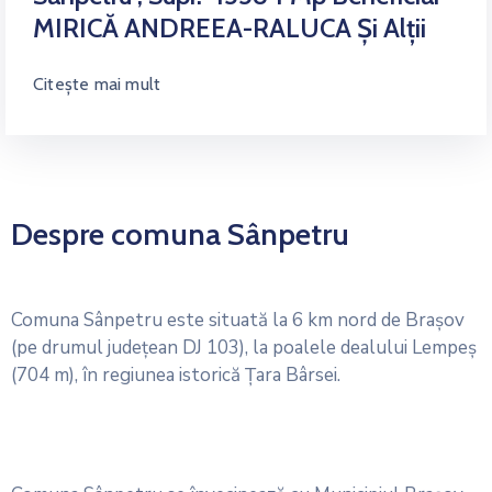
MIRICĂ ANDREEA-RALUCA Și Alții
Citește mai mult
Despre comuna Sânpetru
Comuna Sânpetru este situată la 6 km nord de Braşov
(pe drumul judeţean DJ 103), la poalele dealului Lempeş
(704 m), în regiunea istorică Ţara Bârsei.