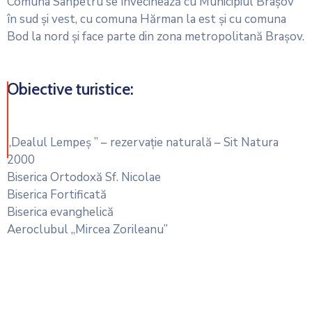
Comuna Sânpetru se învecinează cu Municipiul Braşov
în sud şi vest, cu comuna Hărman la est şi cu comuna
Bod la nord şi face parte din zona metropolitană Braşov.
Obiective turistice:
„Dealul Lempeş ” – rezervaţie naturală – Sit Natura
2000
Biserica Ortodoxă Sf. Nicolae
Biserica Fortificată
Biserica evanghelică
Aeroclubul „Mircea Zorileanu”