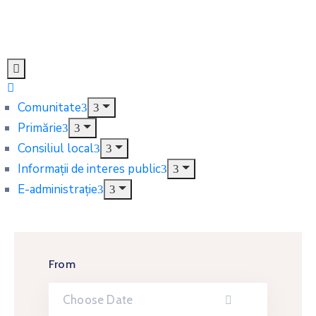
Comunitate
Primărie
Consiliul local
Informații de interes public
E-administrație
From