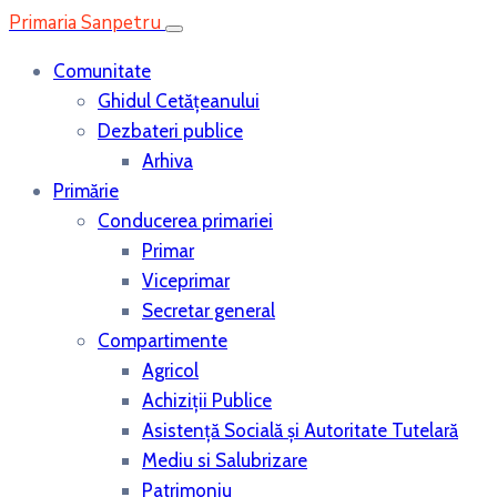
Primaria Sanpetru
Comunitate
Ghidul Cetățeanului
Dezbateri publice
Arhiva
Primărie
Conducerea primariei
Primar
Viceprimar
Secretar general
Compartimente
Agricol
Achiziții Publice
Asistenţă Socială și Autoritate Tutelară
Mediu si Salubrizare
Patrimoniu