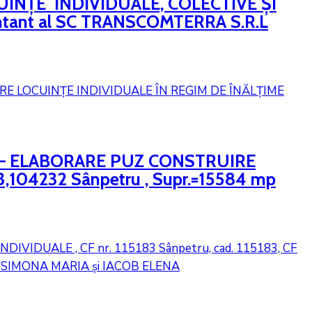
UINȚE INDIVIDUALE, COLECTIVE ȘI
ntant al SC TRANSCOMTERRA S.R.L
26 – ELABORARE PUZ CONSTRUIRE
,104232 Sânpetru , Supr.=15584 mp