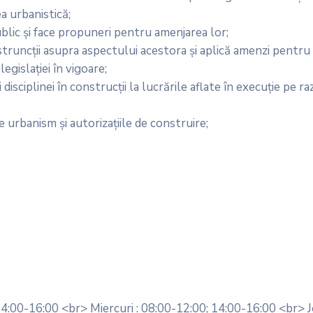
ea urbanistică;
blic și face propuneri pentru amenjarea lor;
onstruncții asupra aspectului acestora și aplică amenzi pentr
egislației în vigoare;
disciplinei în construcții la lucrările aflate în execuție pe ra
 urbanism și autorizațiile de construire;
14:00-16:00 <br> Miercuri : 08:00-12:00; 14:00-16:00 <br> J