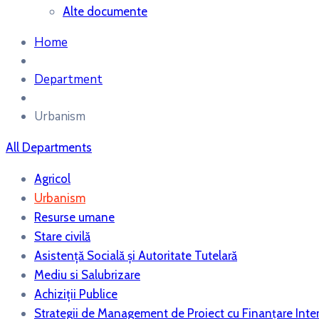
Alte documente
Home
Department
Urbanism
All Departments
Agricol
Urbanism
Resurse umane
Stare civilă
Asistenţă Socială și Autoritate Tutelară
Mediu si Salubrizare
Achiziții Publice
Strategii de Management de Proiect cu Finanțare Inte