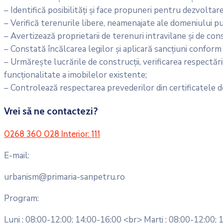
– Identifică posibilități și face propuneri pentru dezvoltar
– Verifică terenurile libere, neamenajate ale domeniului pu
– Avertizează proprietarii de terenuri intravilane și de c
– Constată încălcarea legilor și aplicară sancțiuni conform l
– Urmărește lucrările de construcții, verificarea respectării 
funcționalitate a imobilelor existente;
– Controlează respectarea prevederilor din certificatele de
Vrei să ne contactezi?
0268 360 028 Interior: 111
E-mail:
urbanism@primaria-sanpetru.ro
Program:
Luni : 08:00-12:00; 14:00-16:00 <br> Marți : 08:00-12:00; 