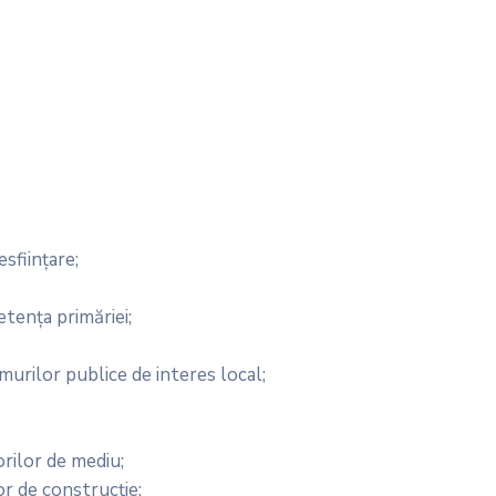
sființare;
etența primăriei;
urilor publice de interes local;
orilor de mediu;
or de construcție;