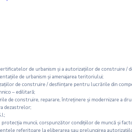
rtificatelor de urbanism și a autorizațiilor de construire / de
ntațiile de urbanism și amenajarea teritoriului;
ațiilor de construire / desființare pentru lucrările din comp
ico – edilitară;
e de construire, reparare, întreținere și modernizare a drum
va dezastrelor;
I.;
e protecția muncii, corspunzător condițiilor de muncă și fact
entele referitoare la eliberarea sau prelungirea autorizațiil