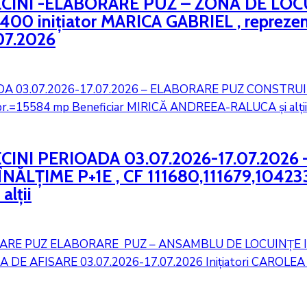
VECINI -ELABORARE PUZ – ZONĂ DE LOC
0 inițiator MARICA GABRIEL , repreze
07.2026
ECINI PERIOADA 03.07.2026-17.07.20
ĂLȚIME P+1E , CF 111680,111679,104233
lții