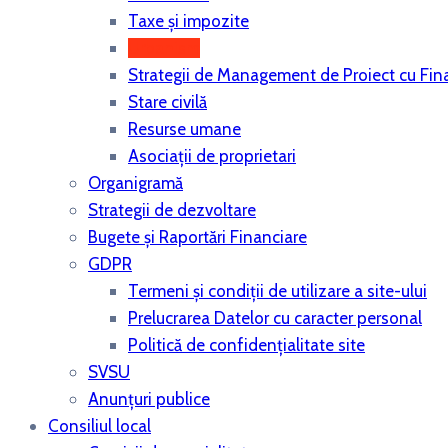
Taxe și impozite
Urbanism
Strategii de Management de Proiect cu Fina
Stare civilă
Resurse umane
Asociații de proprietari
Organigramă
Strategii de dezvoltare
Bugete şi Raportări Financiare
GDPR
Termeni și condiții de utilizare a site-ului
Prelucrarea Datelor cu caracter personal
Politică de confidențialitate site
SVSU
Anunțuri publice
Consiliul local