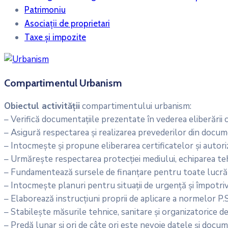
Patrimoniu
Asociații de proprietari
Taxe și impozite
Compartimentul Urbanism
Obiectul activităţii
compartimentului urbanism:
– Verifică documentațiile prezentate în vederea eliberării ce
– Asigură respectarea și realizarea prevederilor din docume
– Intocmește și propune eliberarea certificatelor și autoriz
– Urmărește respectarea protecției mediului, echiparea tehn
– Fundamentează sursele de finanțare pentru toate lucrăril
– Intocmește planuri pentru situații de urgență și împotri
– Elaborează instrucțiuni proprii de aplicare a normelor P.S.
– Stabilește măsurile tehnice, sanitare și organizatorice d
– Predă lunar și ori de câte ori este nevoie datele și docum