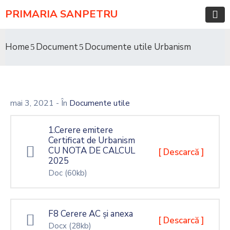
PRIMARIA SANPETRU
Home
Document
Documente utile Urbanism
mai 3, 2021
- În
Documente utile
1.Cerere emitere
Certificat de Urbanism
CU NOTA DE CALCUL
[ Descarcă ]
2025
Doc
(60kb)
F8 Cerere AC și anexa
[ Descarcă ]
Docx
(28kb)