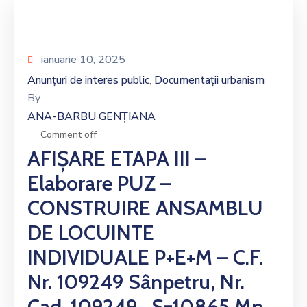
ianuarie 10, 2025
Anunțuri de interes public
Documentații urbanism
‚
By
ANA-BARBU GENȚIANA
Comment off
AFIȘARE ETAPA III –
Elaborare PUZ –
CONSTRUIRE ANSAMBLU
DE LOCUINTE
INDIVIDUALE P+E+M – C.F.
Nr. 109249 Sânpetru, Nr.
Cad. 109249 , S=10865 Mp,