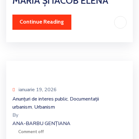
MARIA Și IACOB ELENA
Continue Reading
ianuarie 19, 2026
Anunțuri de interes public
Documentații
‚
urbanism
Urbanism
‚
By
ANA-BARBU GENȚIANA
Comment off