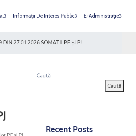
al
Informații De Interes Public
E-Administrație
IN 27.01.2026 SOMATII PF ȘI PJ
Caută
Caută
PJ
Recent Posts
lor PF și PJ