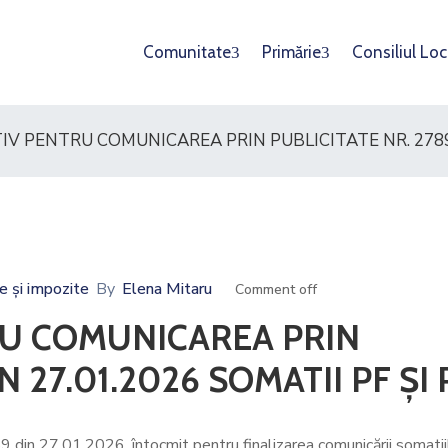
Comunitate
Primărie
Consiliul Loc
V PENTRU COMUNICAREA PRIN PUBLICITATE NR. 2789 D
e și impozite
By
Elena Mitaru
Comment off
U COMUNICAREA PRIN
N 27.01.2026 SOMATII PF ȘI 
9 din 27.01.2026, întocmit pentru finalizarea comunicării somatii