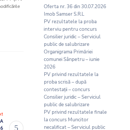
odificările
Oferta nr. 36 din 30.07.2026
Imob Samser S.R.L
PV rezultatele la proba
interviu pentru concurs
Consilier juridic – Serviciul
public de salubrizare
Organigrama Primăriei
comunei Sânpetru – iunie
2026
PV privind rezultatele la
proba scrisă – după
contestații – concurs
Consilier juridic – Serviciul
public de salubrizare
PV privind rezultatele finale
xt
la concurs Muncitor
EA
necalificat – Serviciul public
26