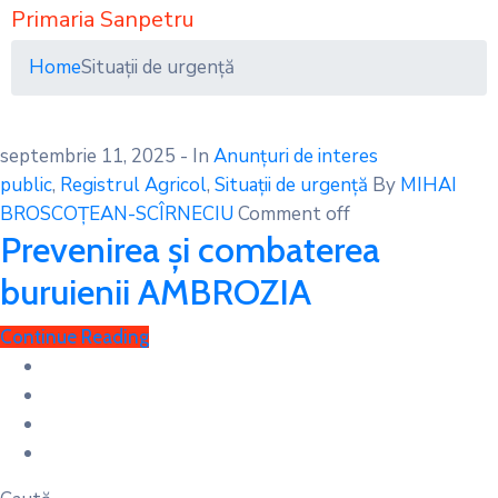
Primaria Sanpetru
Home
Situații de urgență
septembrie 11, 2025
- In
Anunțuri de interes
public
‚
Registrul Agricol
‚
Situații de urgență
By
MIHAI
BROSCOȚEAN-SCÎRNECIU
Comment off
Prevenirea și combaterea
buruienii AMBROZIA
Continue Reading