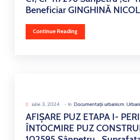
Beneficiar GINGHINĂ NICO
Continue Reading
iulie 3, 2024
- In
Documentații urbanism
Urban
‚
AFIȘARE PUZ ETAPA I- PER
ÎNTOCMIRE PUZ CONSTRUIR
102595 Sânpetru , Supraf