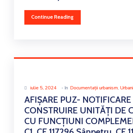
Continue Reading
iulie 5, 2024
- In
Documentații urbanism
Urban
‚
AFIȘARE PUZ- NOTIFICARE
CONSTRUIRE UNITĂȚI DE C
CU FUNCȚIUNI COMPLEMENT
C1, CF 117296 Sânpetru ,CF