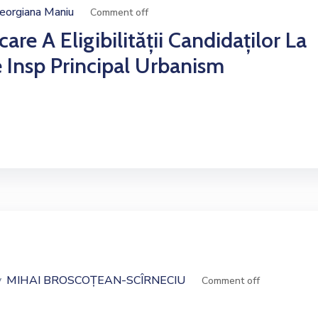
eorgiana Maniu
Comment off
are A Eligibilității Candidaților La
 Insp Principal Urbanism
y
MIHAI BROSCOȚEAN-SCÎRNECIU
Comment off