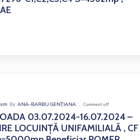
LAE
ism
By
ANA-BARBU GENȚIANA
Comment off
IOADA 03.07.2024-16.07.2024 –
E LOCUINȚĂ UNIFAMILIALĂ , CF
ața=5000mp Beneficiar ROMER