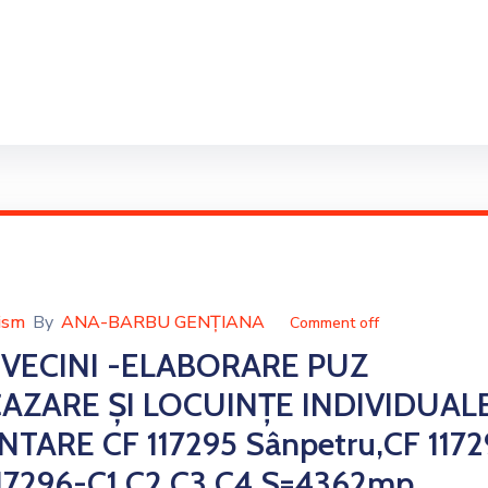
ism
By
ANA-BARBU GENȚIANA
Comment off
 VECINI -ELABORARE PUZ
AZARE ȘI LOCUINȚE INDIVIDUAL
ARE CF 117295 Sânpetru,CF 1172
 117296-C1,C2,C3,C4 S=4362mp ,