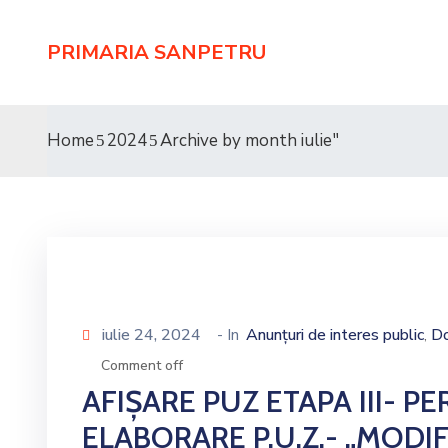
PRIMARIA SANPETRU
Home
2024
Archive by month iulie"
iulie 24, 2024
- In
Anunțuri de interes public
Do
‚
Comment off
AFIȘARE PUZ ETAPA III- P
ELABORARE P.U.Z.- „MODIFI