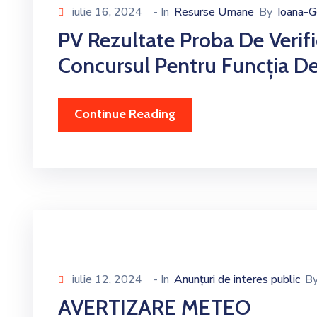
iulie 16, 2024
- In
Resurse Umane
By
Ioana-G
PV Rezultate Proba De Verific
Concursul Pentru Funcția De
Continue Reading
iulie 12, 2024
- In
Anunțuri de interes public
B
AVERTIZARE METEO