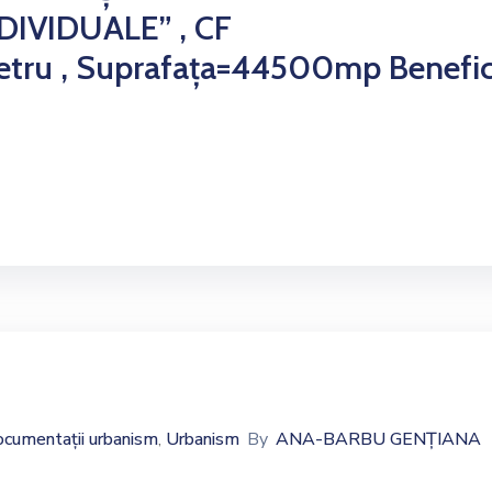
IVIDUALE” , CF
tru , Suprafața=44500mp Benefici
cumentații urbanism
Urbanism
By
ANA-BARBU GENȚIANA
‚