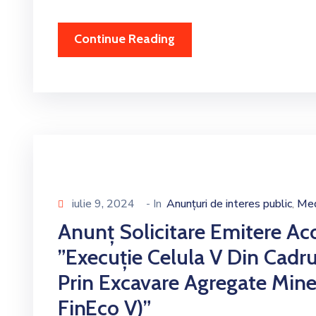
Continue Reading
iulie 9, 2024
- In
Anunțuri de interes public
Med
‚
Anunț Solicitare Emitere Ac
”Execuție Celula V Din Cadru
Prin Excavare Agregate Min
FinEco V)”