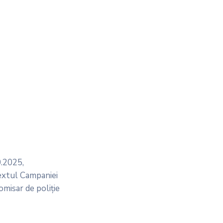
0.2025,
ntextul Campaniei
omisar de poliție