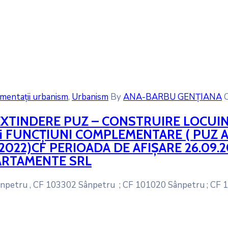
entații urbanism
‚
Urbanism
By
ANA-BARBU GENȚIANA
 EXTINDERE PUZ – CONSTRUIRE LOCUI
M și FUNCȚIUNI COMPLEMENTARE ( PUZ
5.2022)CF PERIOADA DE AFIȘARE 26.09.
PARTAMENTE SRL
petru , CF 103302 Sânpetru ; CF 101020 Sânpetru ; CF 