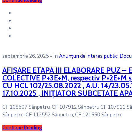
Continue Reading
septembrie 26, 2025
- In
Anunțuri de interes public
‚
Docum
AFIȘARE ETAPA III ELABORARE PUZ –
COLECTIVE P+3E+M, respectiv P+2E+
CU HCL 102/25.08.2022 , A.U. 14/23.0
17.10.2025 , INIȚIATOR SUBCETATE A
CF 108507 Sânpetru, CF 107912 Sânpetru CF 107911 Sân
Sânpetru; CF 112552 Sânpetru; CF 121550 Sânpetru
Continue Reading