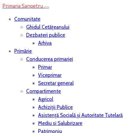
Primaria Sanpetru
Comunitate
Ghidul Cetățeanului
Dezbateri publice
Arhiva
Primărie
Conducerea primariei
Primar
Viceprimar
Secretar general
Compartimente
Agricol
Achiziții Publice
Asistenţă Socială și Autoritate Tutelară
Mediu si Salubrizare
Patrimoniu