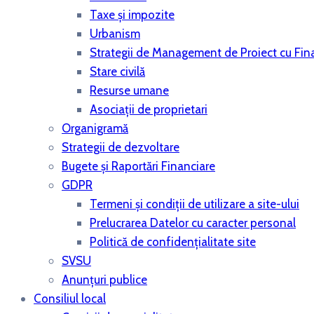
Taxe și impozite
Urbanism
Strategii de Management de Proiect cu Fina
Stare civilă
Resurse umane
Asociații de proprietari
Organigramă
Strategii de dezvoltare
Bugete şi Raportări Financiare
GDPR
Termeni și condiții de utilizare a site-ului
Prelucrarea Datelor cu caracter personal
Politică de confidențialitate site
SVSU
Anunțuri publice
Consiliul local