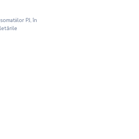
omatiilor PJ, în
letările