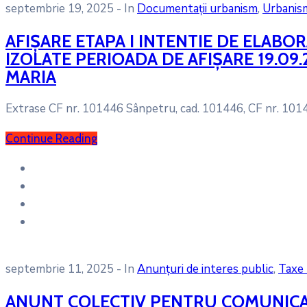
septembrie 19, 2025
- In
Documentații urbanism
‚
Urbanis
AFIȘARE ETAPA I INTENTIE DE ELAB
IZOLATE PERIOADA DE AFIȘARE 19.09.
MARIA
Extrase CF nr. 101446 Sânpetru, cad. 101446, CF nr. 10
Continue Reading
septembrie 11, 2025
- In
Anunțuri de interes public
‚
Taxe 
ANUNT COLECTIV PENTRU COMUNICARE