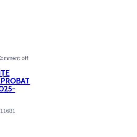
Comment off
NȚE
 APROBAT
2025-
111681