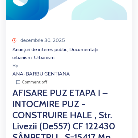
decembrie 30, 2025
Anunțuri de interes public
Documentații
‚
urbanism
Urbanism
‚
By
ANA-BARBU GENȚIANA
Comment off
AFISARE PUZ ETAPA I –
INTOCMIRE PUZ -
CONSTRUIRE HALE , Str.
Livezii (De557) CF 122430
SÂNPETRU , S=15417 Mp ,