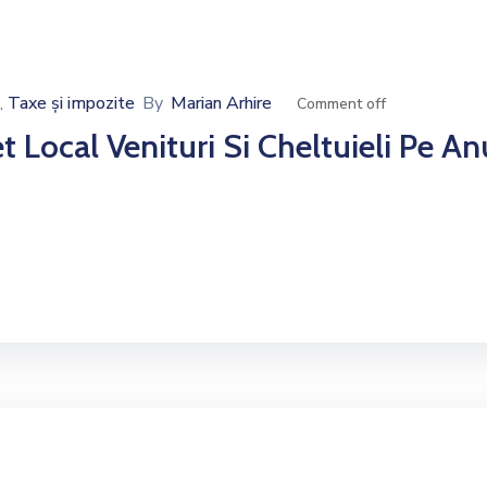
Taxe și impozite
By
Marian Arhire
‚
Comment off
 Local Venituri Si Cheltuieli Pe An