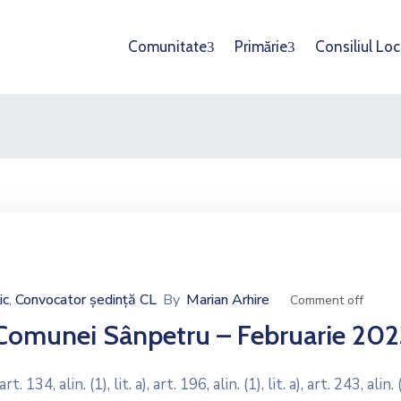
Comunitate
Primărie
Consiliul Loc
ic
Convocator ședință CL
By
Marian Arhire
‚
Comment off
l Comunei Sânpetru – Februarie 20
34, alin. (1), lit. a), art. 196, alin. (1), lit. a), art. 243, alin. (1