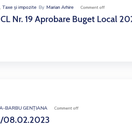
Taxe și impozite
By
Marian Arhire
‚
Comment off
CL Nr. 19 Aprobare Buget Local 20
A-BARBU GENȚIANA
Comment off
/08.02.2023