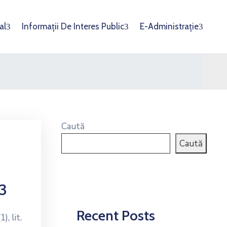
al
Informații De Interes Public
E-Administrație
Caută
Caută
23
Recent Posts
), lit.