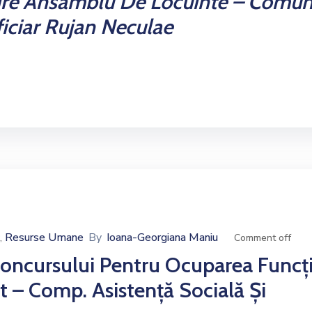
re Ansamblu De Locuinte – Comu
iciar Rujan Neculae
Resurse Umane
By
Ioana-Georgiana Maniu
‚
Comment off
oncursului Pentru Ocuparea Funcți
t – Comp. Asistență Socială Și