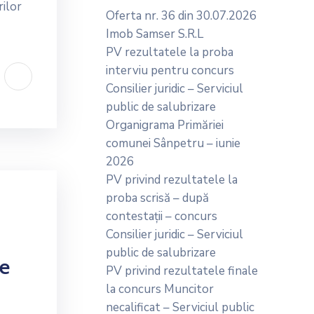
rilor
Oferta nr. 36 din 30.07.2026
Imob Samser S.R.L
PV rezultatele la proba
interviu pentru concurs
Consilier juridic – Serviciul
public de salubrizare
Organigrama Primăriei
comunei Sânpetru – iunie
2026
PV privind rezultatele la
proba scrisă – după
contestații – concurs
Consilier juridic – Serviciul
public de salubrizare
re
PV privind rezultatele finale
la concurs Muncitor
necalificat – Serviciul public