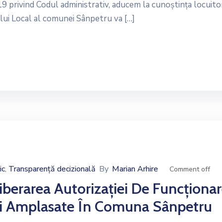
19 privind Codul administrativ, aducem la cunoştinţa locuito
lui Local al comunei Sânpetru va […]
ic
Transparență decizională
By
Marian Arhire
‚
Comment off
iberarea Autorizației De Funcționa
ții Amplasate În Comuna Sânpetru