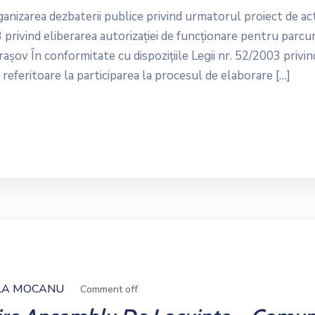
nizarea dezbaterii publice privind urmatorul proiect de ac
privind eliberarea autorizației de funcționare pentru parcur
așov În conformitate cu dispozițiile Legii nr. 52/2003 privin
 referitoare la participarea la procesul de elaborare […]
LA MOCANU
Comment off