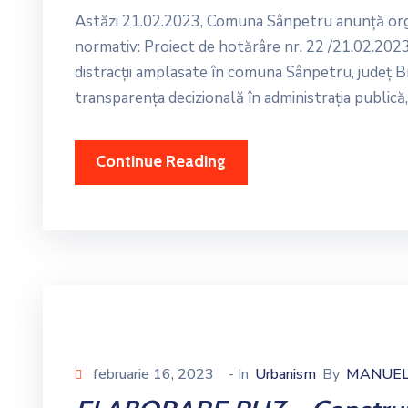
Astăzi 21.02.2023, Comuna Sânpetru anunță orga
normativ: Proiect de hotărâre nr. 22 /21.02.2023 
distracții amplasate în comuna Sânpetru, județ Br
transparenţa decizională în administraţia publică,
Continue Reading
februarie 16, 2023
- In
Urbanism
By
MANUE