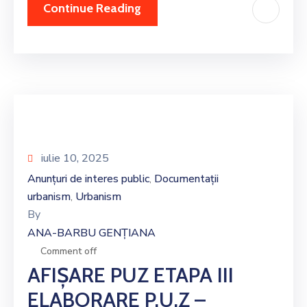
Continue Reading
iulie 10, 2025
Anunțuri de interes public
Documentații
‚
urbanism
Urbanism
‚
By
ANA-BARBU GENȚIANA
Comment off
AFIȘARE PUZ ETAPA III
ELABORARE P.U.Z –