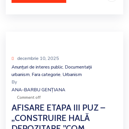
decembrie 10, 2025
Anunțuri de interes public
Documentații
‚
urbanism
Fara categorie
Urbanism
‚
‚
By
ANA-BARBU GENȚIANA
Comment off
AFISARE ETAPA III PUZ –
„CONSTRUIRE HALĂ
DEPOZITARE ”COM.