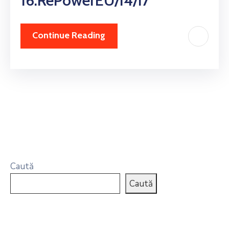
16.RePowerEU/I4/I7
Continue Reading
Caută
Caută