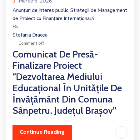
martie 6, 2026
Anunțuri de interes public
Strategii de Management
‚
de Proiect cu Finanțare Internațională
By
Stefania Dracea
Comment off
Comunicat De Presă-
Finalizare Proiect
”Dezvoltarea Mediului
Educațional În Unitățile De
Învățământ Din Comuna
Sânpetru, Județul Brașov”
Continue Reading