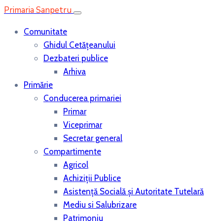
Primaria Sanpetru
Comunitate
Ghidul Cetățeanului
Dezbateri publice
Arhiva
Primărie
Conducerea primariei
Primar
Viceprimar
Secretar general
Compartimente
Agricol
Achiziții Publice
Asistenţă Socială și Autoritate Tutelară
Mediu si Salubrizare
Patrimoniu