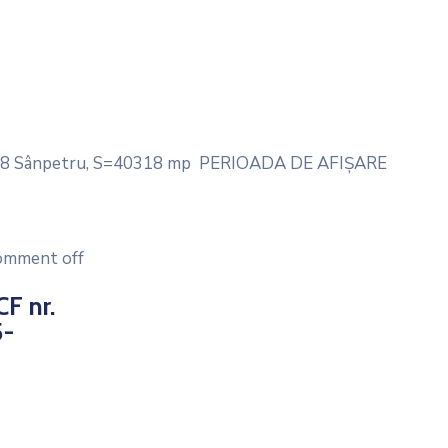
78 Sânpetru, S=40318 mp PERIOADA DE AFIȘARE
omment off
F nr.
5-