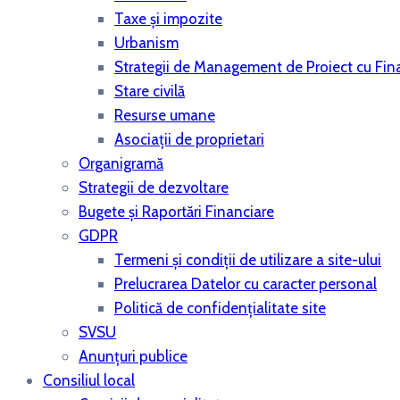
Taxe și impozite
Urbanism
Strategii de Management de Proiect cu Fina
Stare civilă
Resurse umane
Asociații de proprietari
Organigramă
Strategii de dezvoltare
Bugete şi Raportări Financiare
GDPR
Termeni și condiții de utilizare a site-ului
Prelucrarea Datelor cu caracter personal
Politică de confidențialitate site
SVSU
Anunțuri publice
Consiliul local