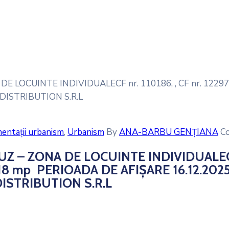
E LOCUINTE INDIVIDUALECF nr. 110186, , CF nr. 1229
 DISTRIBUTION S.R.L
ntații urbanism
‚
Urbanism
By
ANA-BARBU GENȚIANA
C
UZ – ZONA DE LOCUINTE INDIVIDUALEC
0318 mp PERIOADA DE AFIȘARE 16.12.202
DISTRIBUTION S.R.L