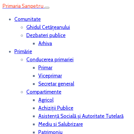
Primaria Sanpetru
Comunitate
Ghidul Cetățeanului
Dezbateri publice
Arhiva
Primărie
Conducerea primariei
Primar
Viceprimar
Secretar general
Compartimente
Agricol
Achiziții Publice
Asistenţă Socială și Autoritate Tutelară
Mediu si Salubrizare
Patrimoniu