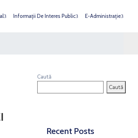
al
Informații De Interes Public
E-Administrație
Caută
Caută
I
Recent Posts