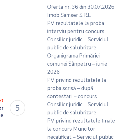
Oferta nr. 36 din 30.07.2026
Imob Samser S.R.L
PV rezultatele la proba
interviu pentru concurs
Consilier juridic – Serviciul
public de salubrizare
Organigrama Primăriei
comunei Sânpetru – iunie
2026
PV privind rezultatele la
proba scrisă – după
contestații – concurs
xt
Consilier juridic – Serviciul
or
public de salubrizare
ce
PV privind rezultatele finale
la concurs Muncitor
necalificat – Serviciul public