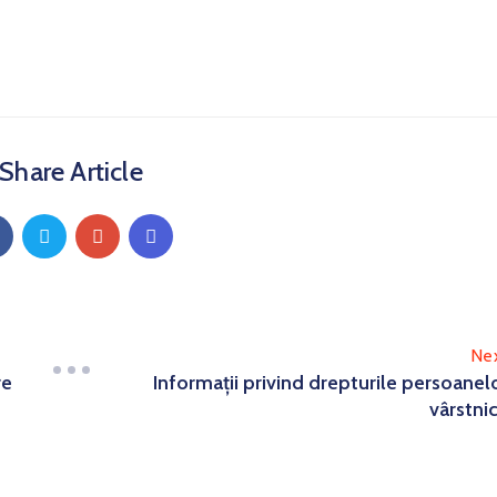
Share Article
Ne
re
Informații privind drepturile persoanel
vârstni