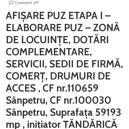
Comment off
AFIȘARE PUZ ETAPA I –
ELABORARE PUZ – ZONĂ
DE LOCUINȚE, DOTĂRI
COMPLEMENTARE,
SERVICII, SEDII DE FIRMĂ,
COMERȚ, DRUMURI DE
ACCES , CF nr.110659
Sânpetru, CF nr.100030
Sânpetru, Suprafața 59193
mp , inițiator ȚĂNDĂRICĂ