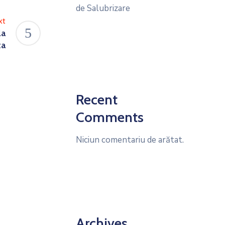
de Salubrizare
xt
la
ta
Recent
Comments
Niciun comentariu de arătat.
Archives