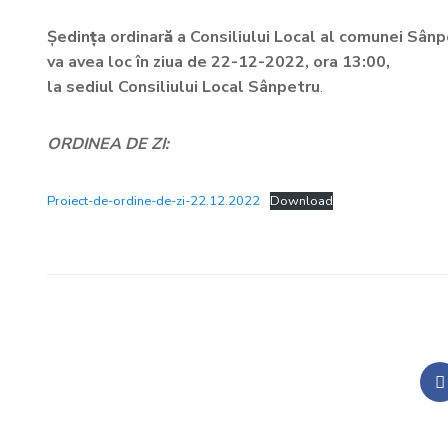
Ședin
ț
a ordinar
ă
a Consiliului Local al comunei Sân
va avea loc în ziua de 22-12-2022, ora 13:00,
la sediul Consiliului Local Sânpetru
.
ORDINEA DE ZI:
Proiect-de-ordine-de-zi-22.12.2022
Download