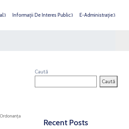
al
Informații De Interes Public
E-Administrație
Caută
Caută
din Ordonanţa
Recent Posts