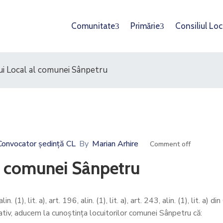
Comunitate
Primărie
Consiliul Loc
lui Local al comunei Sânpetru
Convocator ședință CL
By
Marian Arhire
Comment off
al comunei Sânpetru
 (1), lit. a), art. 196, alin. (1), lit. a), art. 243, alin. (1), lit. a) 
ativ, aducem la cunoştinţa locuitorilor comunei Sânpetru că: